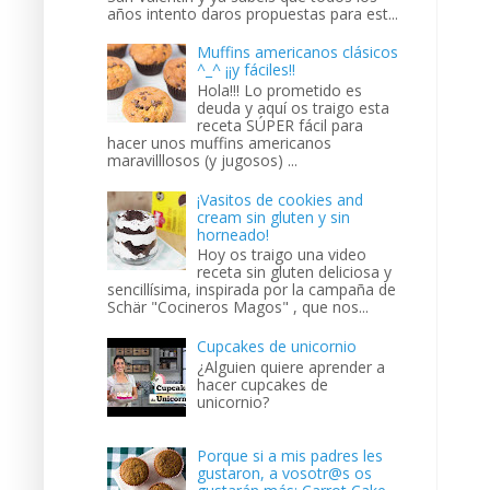
años intento daros propuestas para est...
Muffins americanos clásicos
^_^ ¡¡y fáciles!!
Hola!!! Lo prometido es
deuda y aquí os traigo esta
receta SÚPER fácil para
hacer unos muffins americanos
maravilllosos (y jugosos) ...
¡Vasitos de cookies and
cream sin gluten y sin
horneado!
Hoy os traigo una video
receta sin gluten deliciosa y
sencillísima, inspirada por la campaña de
Schär "Cocineros Magos" , que nos...
Cupcakes de unicornio
¿Alguien quiere aprender a
hacer cupcakes de
unicornio?
Porque si a mis padres les
gustaron, a vosotr@s os