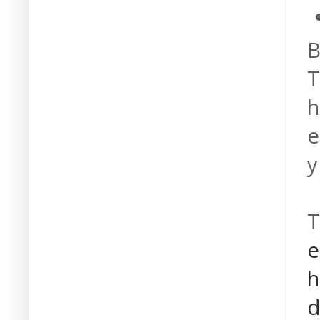
B
T
h
e
y
T
e
h
d