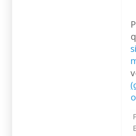
P
q
s
m
v
(
o