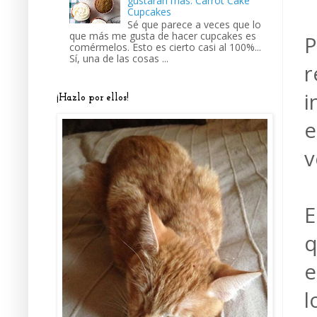
gustarán más: Carrot Cake
Cupcakes
Sé que parece a veces que lo
que más me gusta de hacer cupcakes es
P
comérmelos. Esto es cierto casi al 100%...
Sí, una de las cosas ...
r
i
¡Hazlo por ellos!
e
v
E
q
e
l