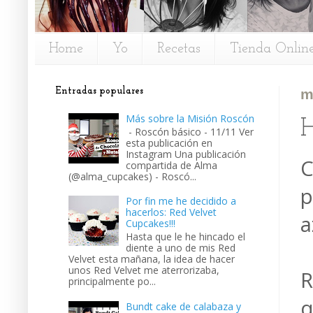
Home
Yo
Recetas
Tienda Onlin
Entradas populares
m
Más sobre la Misión Roscón
H
- Roscón básico - 11/11 Ver
esta publicación en
Instagram Una publicación
C
compartida de Alma
(@alma_cupcakes) - Roscó...
p
Por fin me he decidido a
hacerlos: Red Velvet
a
Cupcakes!!!
Hasta que le he hincado el
diente a uno de mis Red
Velvet esta mañana, la idea de hacer
unos Red Velvet me aterrorizaba,
R
principalmente po...
q
Bundt cake de calabaza y