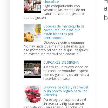
chocolate
a
Sigo compartiendo con
vosotros las recetas de mi
canal de Youtube, ¡espero
b
que os gusten!
Cookies de mantequilla de
cacahuete (de esas que
están blanditas por
dentrooooo)
Diooooos quiero unaaaaa
No hay nada que me moleste más que
ese momento odioso en el que, después
de avistar una maravillosa cookie d...
CUPCAKES DE SIRENA
¡Os traigo un nuevo video en
mi canal de youtube! ¡Espero
que os gusten y os animéis a
hacerlos en casa!
Brownie de oreo y red velvet
(y un bonito regalo para San
Valentín)
¡Ya estoy por aquí otra vez!
Se acerca peligrosamente
San Valentín y ya sabéis que todos los