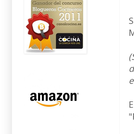
S
M
(
d
e
E
"