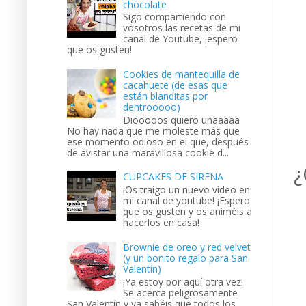
chocolate
Sigo compartiendo con
vosotros las recetas de mi
canal de Youtube, ¡espero
que os gusten!
Cookies de mantequilla de
cacahuete (de esas que
están blanditas por
dentrooooo)
Diooooos quiero unaaaaa
No hay nada que me moleste más que
ese momento odioso en el que, después
de avistar una maravillosa cookie d...
¿
CUPCAKES DE SIRENA
¡Os traigo un nuevo video en
mi canal de youtube! ¡Espero
que os gusten y os animéis a
hacerlos en casa!
Brownie de oreo y red velvet
(y un bonito regalo para San
Valentín)
¡Ya estoy por aquí otra vez!
Se acerca peligrosamente
San Valentín y ya sabéis que todos los