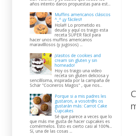
años intento daros propuestas para est...
Muffins americanos clásicos
^_^ ¡¡y fáciles!!
Hola!!! Lo prometido es
deuda y aquí os traigo esta
receta SÚPER fácil para
hacer unos muffins americanos
maravilllosos (y jugosos) ...
¡Vasitos de cookies and
cream sin gluten y sin
horneado!
Hoy os traigo una video
receta sin gluten deliciosa y
sencillísima, inspirada por la campaña de
Schär "Cocineros Magos" , que nos...
C
Porque si a mis padres les
gustaron, a vosotr@s os
m
gustarán más: Carrot Cake
Cupcakes
Sé que parece a veces que lo
que más me gusta de hacer cupcakes es
comérmelos. Esto es cierto casi al 100%...
Sí, una de las cosas ...