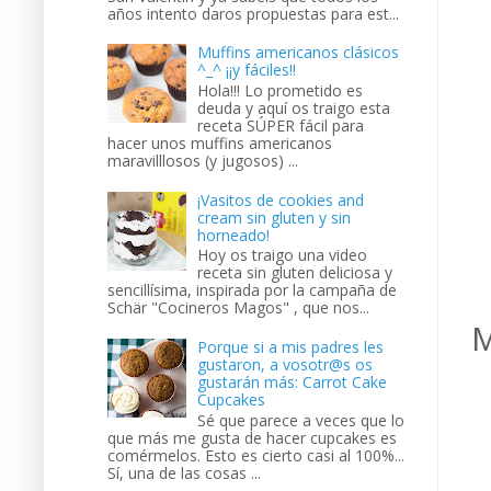
años intento daros propuestas para est...
Muffins americanos clásicos
^_^ ¡¡y fáciles!!
Hola!!! Lo prometido es
deuda y aquí os traigo esta
receta SÚPER fácil para
hacer unos muffins americanos
maravilllosos (y jugosos) ...
¡Vasitos de cookies and
cream sin gluten y sin
horneado!
Hoy os traigo una video
receta sin gluten deliciosa y
sencillísima, inspirada por la campaña de
Schär "Cocineros Magos" , que nos...
M
Porque si a mis padres les
gustaron, a vosotr@s os
gustarán más: Carrot Cake
Cupcakes
Sé que parece a veces que lo
que más me gusta de hacer cupcakes es
comérmelos. Esto es cierto casi al 100%...
Sí, una de las cosas ...