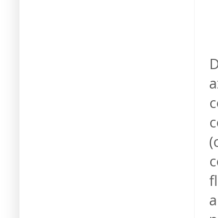
D
a
c
c
(
c
f
a