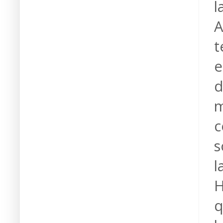
l
A
t
e
d
m
c
s
l
H
q