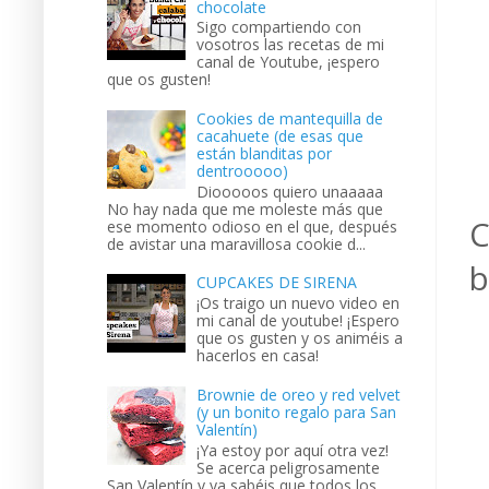
chocolate
Sigo compartiendo con
vosotros las recetas de mi
canal de Youtube, ¡espero
que os gusten!
Cookies de mantequilla de
cacahuete (de esas que
están blanditas por
dentrooooo)
Diooooos quiero unaaaaa
No hay nada que me moleste más que
C
ese momento odioso en el que, después
de avistar una maravillosa cookie d...
b
CUPCAKES DE SIRENA
¡Os traigo un nuevo video en
mi canal de youtube! ¡Espero
que os gusten y os animéis a
hacerlos en casa!
Brownie de oreo y red velvet
(y un bonito regalo para San
Valentín)
¡Ya estoy por aquí otra vez!
Se acerca peligrosamente
San Valentín y ya sabéis que todos los