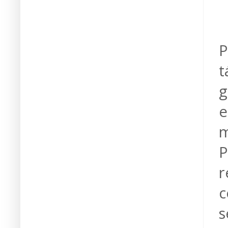
P
t
g
e
m
P
r
c
s