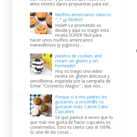
años intento daros propuestas para est...
Muffins americanos clásicos
^_^ ¡¡y fáciles!!
Hola!!! Lo prometido es
deuda y aquí os traigo esta
receta SÚPER fácil para
hacer unos muffins americanos
maravilllosos (y jugosos) ...
¡Vasitos de cookies and
cream sin gluten y sin
horneado!
Hoy os traigo una video
receta sin gluten deliciosa y
sencillísima, inspirada por la campaña de
Schär "Cocineros Magos" , que nos...
Porque si a mis padres les
gustaron, a vosotr@s os
gustarán más: Carrot Cake
Cupcakes
Sé que parece a veces que lo
que más me gusta de hacer cupcakes es
comérmelos. Esto es cierto casi al 100%...
Sí, una de las cosas ...