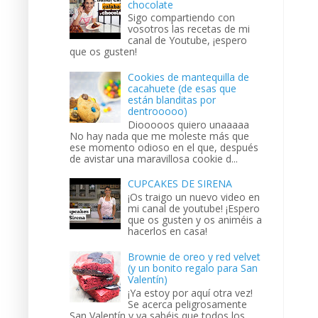
chocolate
Sigo compartiendo con
vosotros las recetas de mi
canal de Youtube, ¡espero
que os gusten!
Cookies de mantequilla de
cacahuete (de esas que
están blanditas por
dentrooooo)
Diooooos quiero unaaaaa
No hay nada que me moleste más que
ese momento odioso en el que, después
de avistar una maravillosa cookie d...
CUPCAKES DE SIRENA
¡Os traigo un nuevo video en
mi canal de youtube! ¡Espero
que os gusten y os animéis a
hacerlos en casa!
Brownie de oreo y red velvet
(y un bonito regalo para San
Valentín)
¡Ya estoy por aquí otra vez!
Se acerca peligrosamente
San Valentín y ya sabéis que todos los