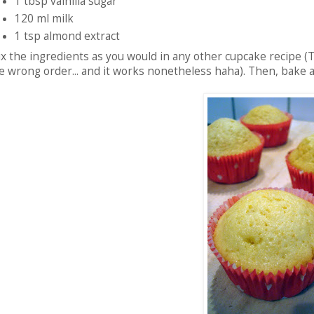
1 tbsp vainilla sugar
120 ml milk
1 tsp almond extract
x the ingredients as you would in any other cupcake recipe (Th
e wrong order... and it works nonetheless haha). Then, bake a