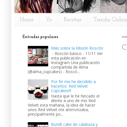
Home
Yo
Recetas
Tienda Onlin
Entradas populares
mar
C
Más sobre la Misión Roscón
- Roscón básico - 11/11 Ver
esta publicación en
Instagram Una publicación
compartida de Alma
(@alma_cupcakes) - Roscó...
Por fin me he decidido a
hacerlos: Red Velvet
Cupcakes!!!
Hasta que le he hincado el
diente a uno de mis Red
Velvet esta mañana, la idea de hacer
unos Red Velvet me aterrorizaba,
principalmente po...
Bundt cake de calabaza y