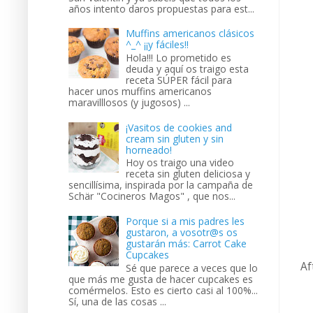
años intento daros propuestas para est...
Muffins americanos clásicos
^_^ ¡¡y fáciles!!
Hola!!! Lo prometido es
deuda y aquí os traigo esta
receta SÚPER fácil para
hacer unos muffins americanos
maravilllosos (y jugosos) ...
¡Vasitos de cookies and
cream sin gluten y sin
horneado!
Hoy os traigo una video
receta sin gluten deliciosa y
sencillísima, inspirada por la campaña de
Schär "Cocineros Magos" , que nos...
Porque si a mis padres les
gustaron, a vosotr@s os
gustarán más: Carrot Cake
Cupcakes
Af
Sé que parece a veces que lo
que más me gusta de hacer cupcakes es
comérmelos. Esto es cierto casi al 100%...
Sí, una de las cosas ...