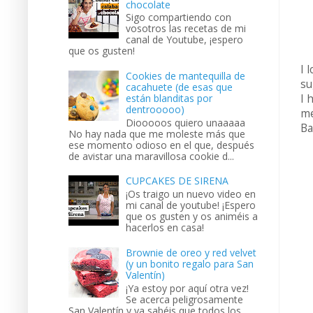
chocolate
Sigo compartiendo con
vosotros las recetas de mi
canal de Youtube, ¡espero
que os gusten!
I 
Cookies de mantequilla de
su
cacahuete (de esas que
están blanditas por
I 
dentrooooo)
me
Diooooos quiero unaaaaa
Ba
No hay nada que me moleste más que
ese momento odioso en el que, después
de avistar una maravillosa cookie d...
CUPCAKES DE SIRENA
¡Os traigo un nuevo video en
mi canal de youtube! ¡Espero
que os gusten y os animéis a
hacerlos en casa!
Brownie de oreo y red velvet
(y un bonito regalo para San
Valentín)
¡Ya estoy por aquí otra vez!
Se acerca peligrosamente
San Valentín y ya sabéis que todos los