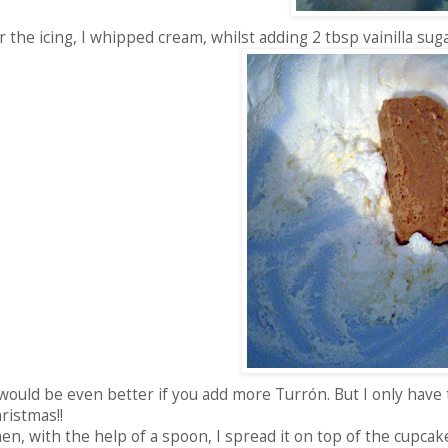
r the icing, I whipped cream, whilst adding 2 tbsp vainilla sug
 would be even better if you add more Turrón. But I only have th
ristmas!!
en, with the help of a spoon, I spread it on top of the cupca