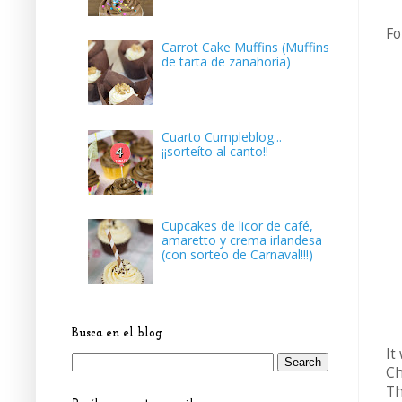
Fo
Carrot Cake Muffins (Muffins
de tarta de zanahoria)
Cuarto Cumpleblog...
¡¡sorteíto al canto!!
Cupcakes de licor de café,
amaretto y crema irlandesa
(con sorteo de Carnaval!!!)
Busca en el blog
It
Ch
Th