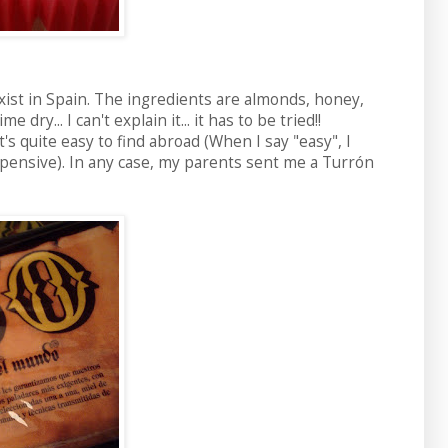
xist in Spain. The ingredients are almonds, honey,
ry... I can't explain it... it has to be tried!!
it's quite easy to find abroad (When I say "easy", I
xpensive). In any case, my parents sent me a Turrón