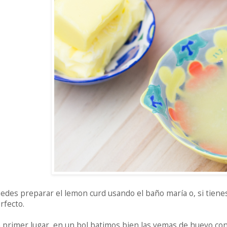
edes preparar el lemon curd usando el baño maría o, si tiene
rfecto.
 primer lugar, en un bol batimos bien las yemas de huevo con 