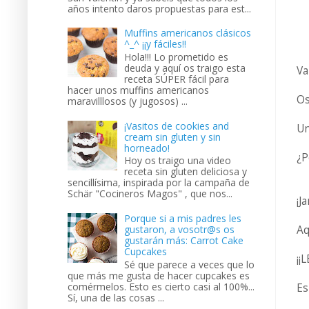
años intento daros propuestas para est...
Muffins americanos clásicos
^_^ ¡¡y fáciles!!
Hola!!! Lo prometido es
deuda y aquí os traigo esta
Va
receta SÚPER fácil para
hacer unos muffins americanos
Os
maravilllosos (y jugosos) ...
¡Vasitos de cookies and
Un
cream sin gluten y sin
horneado!
¿P
Hoy os traigo una video
receta sin gluten deliciosa y
sencillísima, inspirada por la campaña de
Schär "Cocineros Magos" , que nos...
¡J
Porque si a mis padres les
gustaron, a vosotr@s os
Aq
gustarán más: Carrot Cake
Cupcakes
¡¡
Sé que parece a veces que lo
que más me gusta de hacer cupcakes es
comérmelos. Esto es cierto casi al 100%...
Es
Sí, una de las cosas ...