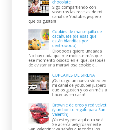
chocolate
Sigo compartiendo con
vosotros las recetas de mi
canal de Youtube, ¡espero
que os gusten!
Cookies de mantequilla de
cacahuete (de esas que
están blanditas por
dentrooooo)
Diooooos quiero unaaaaa
No hay nada que me moleste más que
ese momento odioso en el que, después
de avistar una maravillosa cookie d...
CUPCAKES DE SIRENA
¡Os traigo un nuevo video en
mi canal de youtube! ¡Espero
que os gusten y os animéis a
hacerlos en casa!
Brownie de oreo y red velvet
(y un bonito regalo para San
Valentín)
¡Ya estoy por aquí otra vez!
Se acerca peligrosamente
San Valentín y ya sabéis que todos los