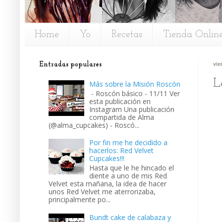
Home
Yo
Recetas
Tienda Onlin
Entradas populares
vie
L
Más sobre la Misión Roscón
- Roscón básico - 11/11 Ver
esta publicación en
Instagram Una publicación
compartida de Alma
(@alma_cupcakes) - Roscó...
Por fin me he decidido a
hacerlos: Red Velvet
Cupcakes!!!
Hasta que le he hincado el
diente a uno de mis Red
Velvet esta mañana, la idea de hacer
unos Red Velvet me aterrorizaba,
principalmente po...
Bundt cake de calabaza y