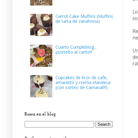
Lo
Carrot Cake Muffins (Muffins
so
de tarta de zanahoria)
Re
ne
Cuarto Cumpleblog...
Un
¡¡sorteíto al canto!!
de
ra
Cupcakes de licor de café,
amaretto y crema irlandesa
(con sorteo de Carnaval!!!)
Busca en el blog