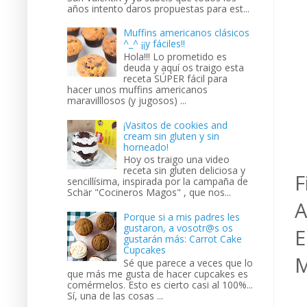
años intento daros propuestas para est...
Muffins americanos clásicos
^_^ ¡¡y fáciles!!
Hola!!! Lo prometido es
deuda y aquí os traigo esta
receta SÚPER fácil para
hacer unos muffins americanos
maravilllosos (y jugosos) ...
¡Vasitos de cookies and
cream sin gluten y sin
horneado!
Hoy os traigo una video
receta sin gluten deliciosa y
F
sencillísima, inspirada por la campaña de
Schär "Cocineros Magos" , que nos...
A
Porque si a mis padres les
gustaron, a vosotr@s os
E
gustarán más: Carrot Cake
Cupcakes
M
Sé que parece a veces que lo
que más me gusta de hacer cupcakes es
comérmelos. Esto es cierto casi al 100%...
Sí, una de las cosas ...