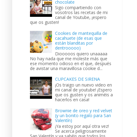
chocolate
Sigo compartiendo con
vosotros las recetas de mi
canal de Youtube, ¡espero
que os gusten!
Cookies de mantequilla de
cacahuete (de esas que
están blanditas por
dentrooooo)
Diooooos quiero unaaaaa
No hay nada que me moleste más que
ese momento odioso en el que, después
de avistar una maravillosa cookie d...
CUPCAKES DE SIRENA
¡Os traigo un nuevo video en
mi canal de youtube! ¡Espero
que os gusten y os animéis a
hacerlos en casa!
Brownie de oreo y red velvet
(y un bonito regalo para San
Valentín)
¡Ya estoy por aquí otra vez!
Se acerca peligrosamente
San Valentín y ya sabéis que todos los