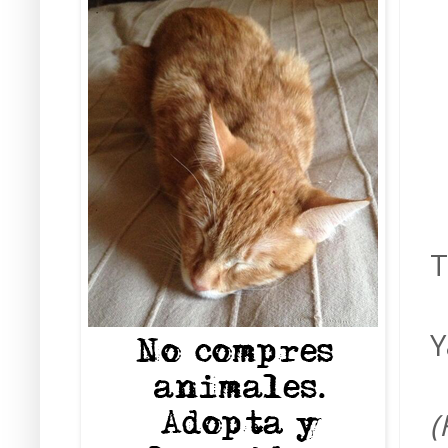
T
Y
(