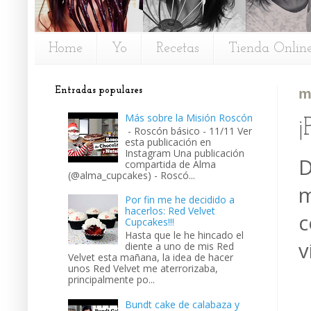
Home
Yo
Recetas
Tienda Onlin
Entradas populares
m
Más sobre la Misión Roscón
¡
- Roscón básico - 11/11 Ver
esta publicación en
Instagram Una publicación
D
compartida de Alma
(@alma_cupcakes) - Roscó...
m
Por fin me he decidido a
hacerlos: Red Velvet
c
Cupcakes!!!
Hasta que le he hincado el
v
diente a uno de mis Red
Velvet esta mañana, la idea de hacer
unos Red Velvet me aterrorizaba,
principalmente po...
Bundt cake de calabaza y