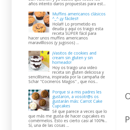
años intento daros propuestas para est...
Muffins americanos clásicos
^_^ ¡¡y fáciles!!
Hola!!! Lo prometido es
deuda y aquí os traigo esta
receta SÚPER fácil para
hacer unos muffins americanos
maravilllosos (y jugosos) ...
¡Vasitos de cookies and
cream sin gluten y sin
horneado!
Hoy os traigo una video
receta sin gluten deliciosa y
sencillísima, inspirada por la campaña de
Schär "Cocineros Magos" , que nos...
Porque si a mis padres les
O
gustaron, a vosotr@s os
gustarán más: Carrot Cake
Cupcakes
Sé que parece a veces que lo
que más me gusta de hacer cupcakes es
P
comérmelos. Esto es cierto casi al 100%...
Sí, una de las cosas ...