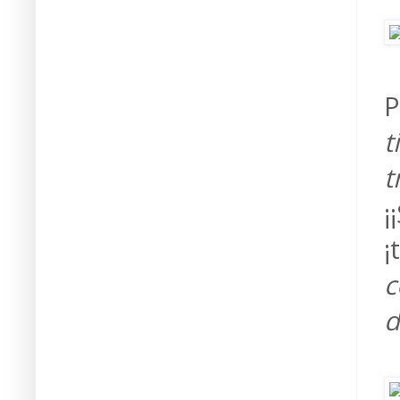
P
t
t
¡
¡
c
d