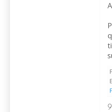
A
P
q
t
s
P
9