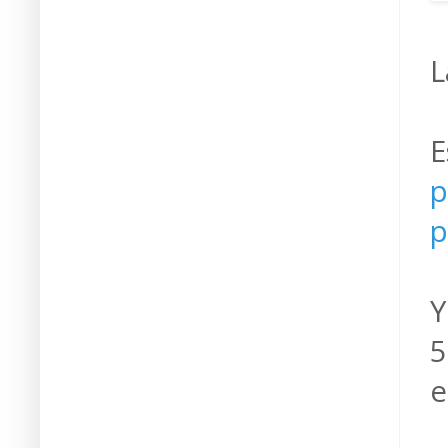
L
E
p
p
Y
5
e