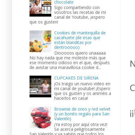
chocolate
Sigo compartiendo con
vosotros las recetas de mi
canal de Youtube, ¡espero
que os gusten!
Cookies de mantequilla de
cacahuete (de esas que
están blanditas por
dentrooooo)
Diooooos quiero unaaaaa
No hay nada que me moleste más que
N
ese momento odioso en el que, después
de avistar una maravillosa cookie d...
CUPCAKES DE SIRENA
¡Os traigo un nuevo video en
C
mi canal de youtube! ¡Espero
que os gusten y os animéis a
hacerlos en casa!
¡
Brownie de oreo y red velvet
(y un bonito regalo para San
Valentín)
¡Ya estoy por aquí otra vez!
Se acerca peligrosamente
San Valentín y ya sabéis que todos los