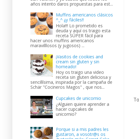
años intento daros propuestas para est...
Muffins americanos clásicos
^_^ ¡¡y fáciles!!
Hola!!! Lo prometido es
deuda y aquí os traigo esta
receta SÚPER fácil para
hacer unos muffins americanos
maravilllosos (y jugosos) ...
¡Vasitos de cookies and
cream sin gluten y sin
horneado!
Hoy os traigo una video
receta sin gluten deliciosa y
sencillísima, inspirada por la campaña de
Schär "Cocineros Magos" , que nos...
Cupcakes de unicornio
To
¿Alguien quiere aprender a
hacer cupcakes de
unicornio?
Porque si a mis padres les
gustaron, a vosotr@s os