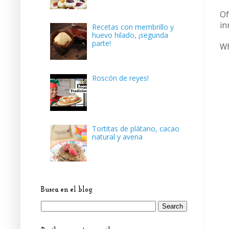
Of
in
Recetas con membrillo y
huevo hilado, ¡segunda
parte!
Wh
Roscón de reyes!
Tortitas de plátano, cacao
natural y avena
Busca en el blog