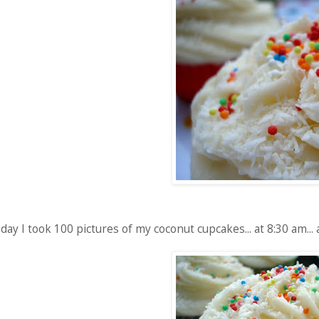
day I took 100 pictures of my coconut cupcakes... at 8:30 am... 