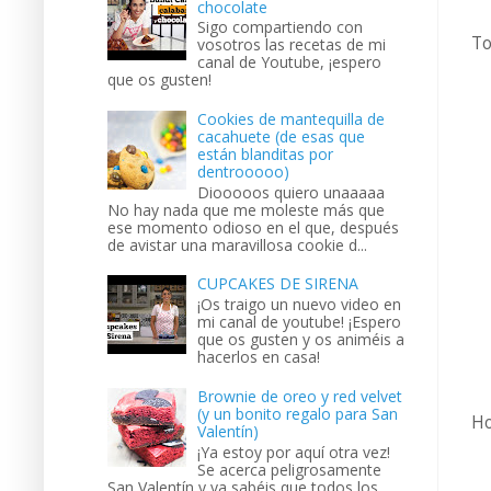
chocolate
Sigo compartiendo con
To
vosotros las recetas de mi
canal de Youtube, ¡espero
que os gusten!
Cookies de mantequilla de
cacahuete (de esas que
están blanditas por
dentrooooo)
Diooooos quiero unaaaaa
No hay nada que me moleste más que
ese momento odioso en el que, después
de avistar una maravillosa cookie d...
CUPCAKES DE SIRENA
¡Os traigo un nuevo video en
mi canal de youtube! ¡Espero
que os gusten y os animéis a
hacerlos en casa!
Brownie de oreo y red velvet
(y un bonito regalo para San
Ho
Valentín)
¡Ya estoy por aquí otra vez!
Se acerca peligrosamente
San Valentín y ya sabéis que todos los