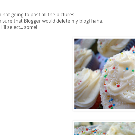
m not going to post all the pictures...
m sure that Blogger would delete my blog! haha.
 I'll select... some!