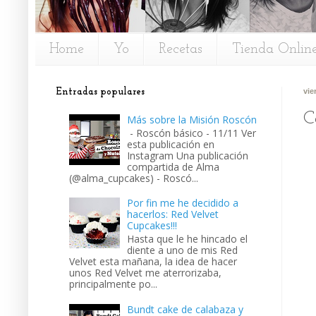
Home
Yo
Recetas
Tienda Onlin
Entradas populares
vie
C
Más sobre la Misión Roscón
- Roscón básico - 11/11 Ver
esta publicación en
Instagram Una publicación
compartida de Alma
(@alma_cupcakes) - Roscó...
Por fin me he decidido a
hacerlos: Red Velvet
Cupcakes!!!
Hasta que le he hincado el
diente a uno de mis Red
Velvet esta mañana, la idea de hacer
unos Red Velvet me aterrorizaba,
principalmente po...
Bundt cake de calabaza y