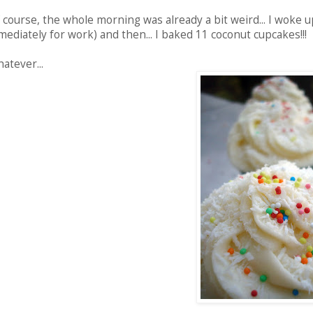
 course, the whole morning was already a bit weird... I woke u
mediately for work) and then... I baked 11 coconut cupcakes!!!
atever...