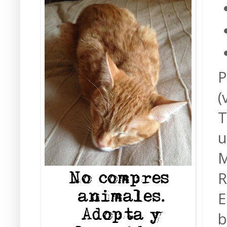
P
(
T
u
M
R
E
b