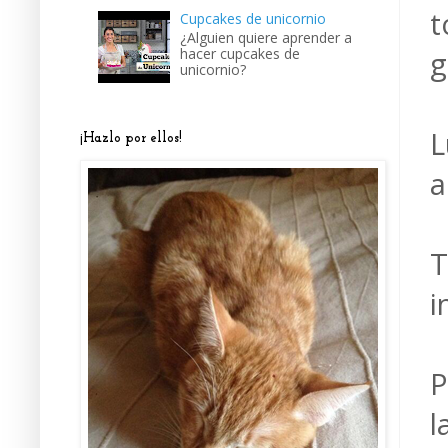
t
Cupcakes de unicornio
¿Alguien quiere aprender a
hacer cupcakes de
g
unicornio?
L
¡Hazlo por ellos!
a
T
i
P
l