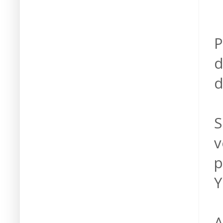
P
d
S
v
p
Y
A