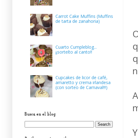
Carrot Cake Muffins (Muffins
de tarta de zanahoria)
O
q
Cuarto Cumpleblog...
¡¡sorteíto al canto!!
q
n
Cupcakes de licor de café,
amaretto y crema irlandesa
(con sorteo de Carnaval!!!)
A
m
Busca en el blog
Y