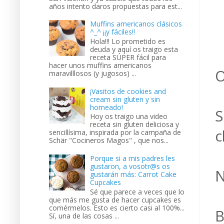
años intento daros propuestas para est...
Muffins americanos clásicos
^_^ ¡¡y fáciles!!
Hola!!! Lo prometido es
deuda y aquí os traigo esta
receta SÚPER fácil para
hacer unos muffins americanos
O
maravilllosos (y jugosos) ...
¡Vasitos de cookies and
cream sin gluten y sin
horneado!
S
Hoy os traigo una video
receta sin gluten deliciosa y
c
sencillísima, inspirada por la campaña de
Schär "Cocineros Magos" , que nos...
Porque si a mis padres les
gustaron, a vosotr@s os
N
gustarán más: Carrot Cake
Cupcakes
Sé que parece a veces que lo
que más me gusta de hacer cupcakes es
comérmelos. Esto es cierto casi al 100%...
B
Sí, una de las cosas ...