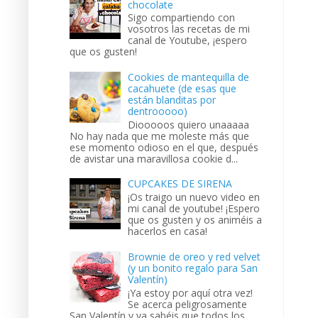
chocolate
Sigo compartiendo con
vosotros las recetas de mi
canal de Youtube, ¡espero
que os gusten!
Cookies de mantequilla de
cacahuete (de esas que
están blanditas por
dentrooooo)
Diooooos quiero unaaaaa
No hay nada que me moleste más que
ese momento odioso en el que, después
de avistar una maravillosa cookie d...
CUPCAKES DE SIRENA
¡Os traigo un nuevo video en
mi canal de youtube! ¡Espero
que os gusten y os animéis a
hacerlos en casa!
Brownie de oreo y red velvet
(y un bonito regalo para San
Valentín)
¡Ya estoy por aquí otra vez!
Se acerca peligrosamente
San Valentín y ya sabéis que todos los