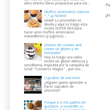
años intento daros propuestas para est...
Pe
Muffins americanos clásicos
¡¡
^_^ ¡¡y fáciles!!
Hola!!! Lo prometido es
deuda y aquí os traigo esta
receta SÚPER fácil para
hacer unos muffins americanos
maravilllosos (y jugosos) ...
¡Vasitos de cookies and
cream sin gluten y sin
horneado!
Hoy os traigo una video
receta sin gluten deliciosa y
sencillísima, inspirada por la campaña de
Schär "Cocineros Magos" , que nos...
Cupcakes de unicornio
¿Alguien quiere aprender a
hacer cupcakes de
unicornio?
Porque si a mis padres les
gustaron, a vosotr@s os