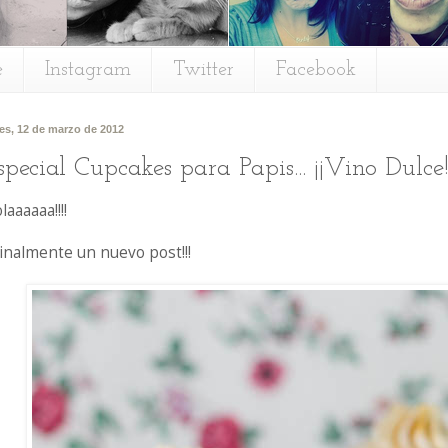
e
Instagram
Twitter
Facebook
es, 12 de marzo de 2012
special Cupcakes para Papis... ¡¡Vino Dulce!
laaaaaa!!!!
¡Finalmente un nuevo post!!!