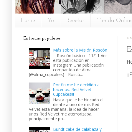
Home
Yo
Recetas
Tienda Onlin
Entradas populares
lun
E
Más sobre la Misión Roscón
- Roscón básico - 11/11 Ver
esta publicación en
Ho
Instagram Una publicación
compartida de Alma
¡¡
(@alma_cupcakes) - Roscó...
Por fin me he decidido a
hacerlos: Red Velvet
Cupcakes!!!
Hasta que le he hincado el
diente a uno de mis Red
Velvet esta mañana, la idea de hacer
unos Red Velvet me aterrorizaba,
principalmente po...
Bundt cake de calabaza y