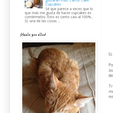
gustarán más: Carrot Cake
Cupcakes
Sé que parece a veces que lo
que más me gusta de hacer cupcakes es
comérmelos. Esto es cierto casi al 100%...
Sí, una de las cosas ...
¡Hazlo por ellos!
Sí.
Po
la
de
Tr
mi
mi