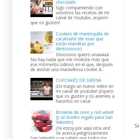
chocolate
Sigo compartiendo con
vosotros las recetas de mi
canal de Youtube, ¡espero
que os gusten!
Cookies de mantequilla de
cacahuete (de esas que
están blanditas por
dentrooooo)
Diooooos quiero unaaaaa
No hay nada que me moleste más que
ese momento odioso en el que, después
de avistar una maravillosa cookie d...
CUPCAKES DE SIRENA
¡Os traigo un nuevo video en
mi canal de youtube! ¡Espero
que os gusten y os animéis a
hacerlos en casa!
Brownie de oreo y red velvet
(y un bonito regalo para San
Valentín)
S
¡Ya estoy por aquí otra vez!
Se acerca peligrosamente
San Valentín y ya sabéis que todos los