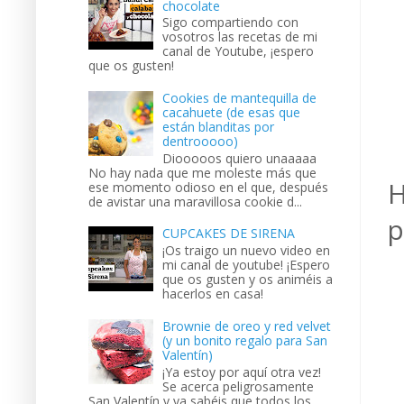
chocolate
Sigo compartiendo con
vosotros las recetas de mi
canal de Youtube, ¡espero
que os gusten!
Cookies de mantequilla de
cacahuete (de esas que
están blanditas por
dentrooooo)
Diooooos quiero unaaaaa
No hay nada que me moleste más que
H
ese momento odioso en el que, después
de avistar una maravillosa cookie d...
p
CUPCAKES DE SIRENA
¡Os traigo un nuevo video en
mi canal de youtube! ¡Espero
que os gusten y os animéis a
hacerlos en casa!
Brownie de oreo y red velvet
(y un bonito regalo para San
Valentín)
¡Ya estoy por aquí otra vez!
Se acerca peligrosamente
San Valentín y ya sabéis que todos los