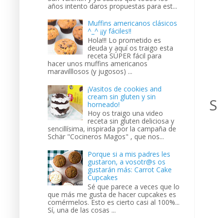
años intento daros propuestas para est...
Muffins americanos clásicos
^_^ ¡¡y fáciles!!
Hola!!! Lo prometido es
deuda y aquí os traigo esta
receta SÚPER fácil para
hacer unos muffins americanos
maravilllosos (y jugosos) ...
¡Vasitos de cookies and
cream sin gluten y sin
S
horneado!
Hoy os traigo una video
receta sin gluten deliciosa y
sencillísima, inspirada por la campaña de
Schär "Cocineros Magos" , que nos...
Porque si a mis padres les
gustaron, a vosotr@s os
gustarán más: Carrot Cake
Cupcakes
Sé que parece a veces que lo
que más me gusta de hacer cupcakes es
comérmelos. Esto es cierto casi al 100%...
Sí, una de las cosas ...