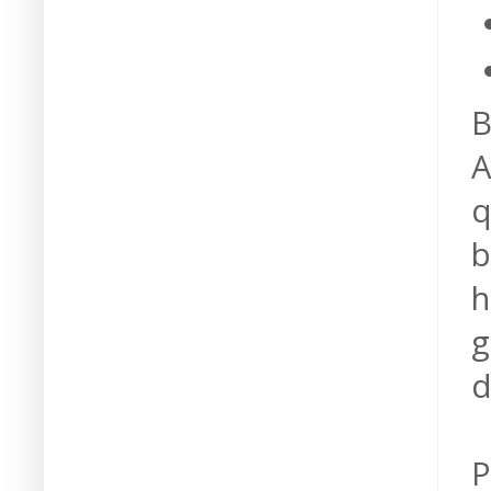
B
A
q
b
h
g
d
P