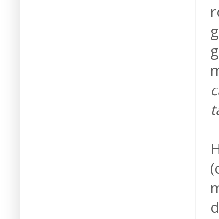
r
g
g
m
c
t
H
(
m
d