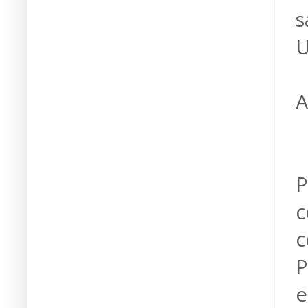
s
U
A
P
c
c
P
e