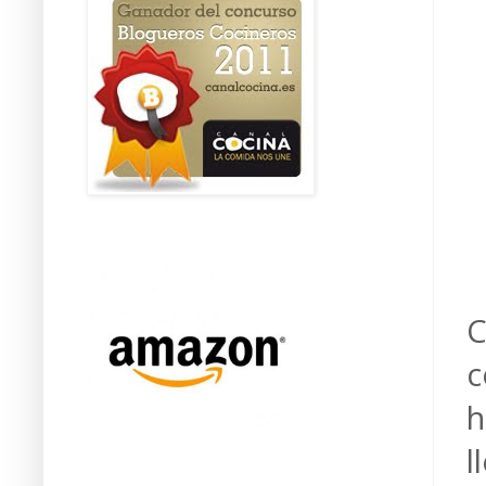
C
c
h
l