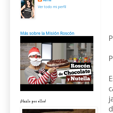
Ver todo mi perfil
Más sobre la Misión Roscón
P
P
E
c
j
¡Hazlo por ellos!
d