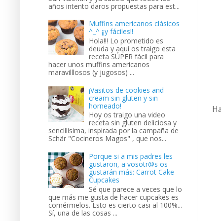
años intento daros propuestas para est...
Muffins americanos clásicos
^_^ ¡¡y fáciles!!
Hola!!! Lo prometido es
deuda y aquí os traigo esta
receta SÚPER fácil para
hacer unos muffins americanos
maravilllosos (y jugosos) ...
¡Vasitos de cookies and
cream sin gluten y sin
horneado!
Ha
Hoy os traigo una video
receta sin gluten deliciosa y
sencillísima, inspirada por la campaña de
Schär "Cocineros Magos" , que nos...
Porque si a mis padres les
gustaron, a vosotr@s os
gustarán más: Carrot Cake
Cupcakes
Sé que parece a veces que lo
que más me gusta de hacer cupcakes es
comérmelos. Esto es cierto casi al 100%...
Sí, una de las cosas ...