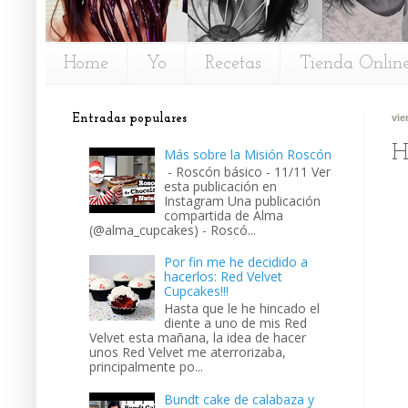
Home
Yo
Recetas
Tienda Onlin
Entradas populares
vie
H
Más sobre la Misión Roscón
- Roscón básico - 11/11 Ver
esta publicación en
Instagram Una publicación
compartida de Alma
(@alma_cupcakes) - Roscó...
Por fin me he decidido a
hacerlos: Red Velvet
Cupcakes!!!
Hasta que le he hincado el
diente a uno de mis Red
Velvet esta mañana, la idea de hacer
unos Red Velvet me aterrorizaba,
principalmente po...
Bundt cake de calabaza y