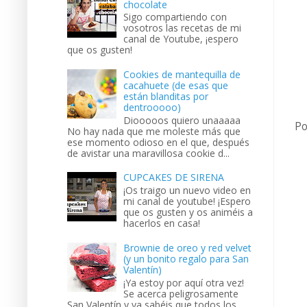
chocolate
Sigo compartiendo con
vosotros las recetas de mi
canal de Youtube, ¡espero
que os gusten!
Cookies de mantequilla de
cacahuete (de esas que
están blanditas por
dentrooooo)
Diooooos quiero unaaaaa
Po
No hay nada que me moleste más que
ese momento odioso en el que, después
de avistar una maravillosa cookie d...
CUPCAKES DE SIRENA
¡Os traigo un nuevo video en
mi canal de youtube! ¡Espero
que os gusten y os animéis a
hacerlos en casa!
Brownie de oreo y red velvet
(y un bonito regalo para San
Valentín)
¡Ya estoy por aquí otra vez!
Se acerca peligrosamente
San Valentín y ya sabéis que todos los