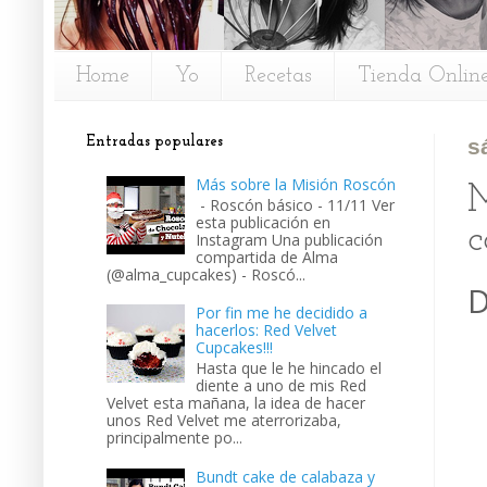
Home
Yo
Recetas
Tienda Onlin
Entradas populares
s
Más sobre la Misión Roscón
M
- Roscón básico - 11/11 Ver
esta publicación en
c
Instagram Una publicación
compartida de Alma
(@alma_cupcakes) - Roscó...
D
Por fin me he decidido a
hacerlos: Red Velvet
Cupcakes!!!
Hasta que le he hincado el
diente a uno de mis Red
Velvet esta mañana, la idea de hacer
unos Red Velvet me aterrorizaba,
principalmente po...
Bundt cake de calabaza y