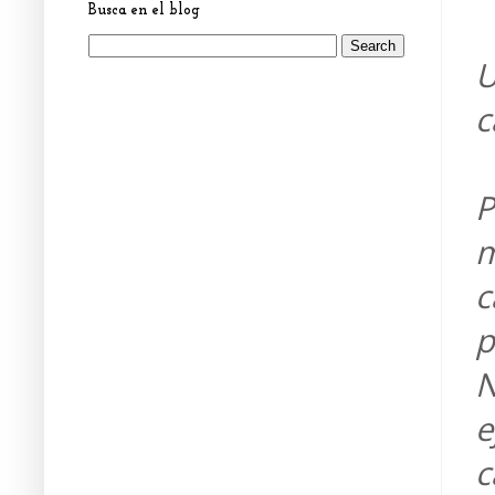
Busca en el blog
U
c
P
m
c
p
N
e
c