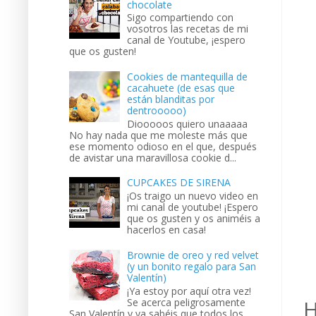
chocolate
Sigo compartiendo con
vosotros las recetas de mi
canal de Youtube, ¡espero
que os gusten!
Cookies de mantequilla de
cacahuete (de esas que
están blanditas por
dentrooooo)
Diooooos quiero unaaaaa
No hay nada que me moleste más que
ese momento odioso en el que, después
de avistar una maravillosa cookie d...
CUPCAKES DE SIRENA
¡Os traigo un nuevo video en
mi canal de youtube! ¡Espero
que os gusten y os animéis a
hacerlos en casa!
Brownie de oreo y red velvet
(y un bonito regalo para San
Valentín)
¡Ya estoy por aquí otra vez!
Se acerca peligrosamente
H
San Valentín y ya sabéis que todos los