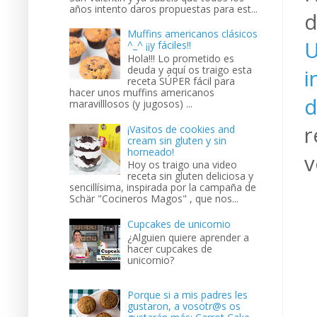
años intento daros propuestas para est...
d
Muffins americanos clásicos
U
^_^ ¡¡y fáciles!!
Hola!!! Lo prometido es
deuda y aquí os traigo esta
i
receta SÚPER fácil para
hacer unos muffins americanos
d
maravilllosos (y jugosos) ...
r
¡Vasitos de cookies and
cream sin gluten y sin
horneado!
v
Hoy os traigo una video
receta sin gluten deliciosa y
sencillísima, inspirada por la campaña de
Schär "Cocineros Magos" , que nos...
Cupcakes de unicornio
¿Alguien quiere aprender a
hacer cupcakes de
unicornio?
Porque si a mis padres les
gustaron, a vosotr@s os