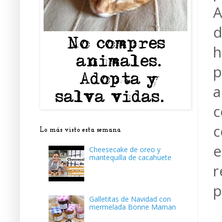
A
d
h
p
a
c
c
Lo más visto esta semana
e
Cheesecake de oreo y
mantequilla de cacahuete
r
p
Galletitas de Navidad con
mermelada Bonne Maman