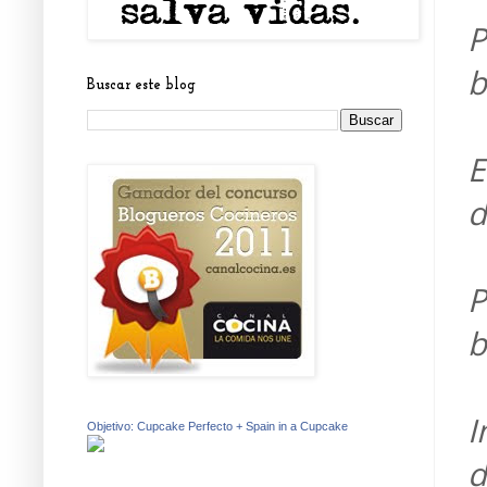
P
b
Buscar este blog
E
d
P
b
I
Objetivo: Cupcake Perfecto + Spain in a Cupcake
d