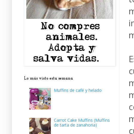
m
i
m
E
c
Lo más visto esta semana
m
Muffins de café y helado
m
c
m
Carrot Cake Muffins (Muffins
de tarta de zanahoria)
c