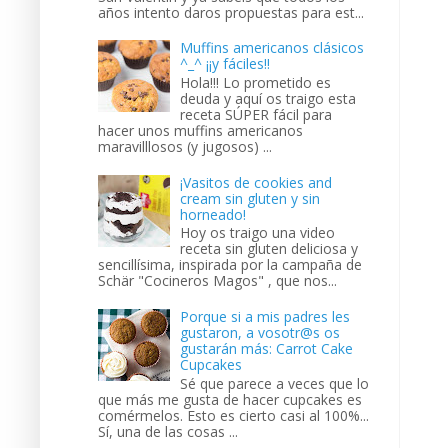
años intento daros propuestas para est...
Muffins americanos clásicos
^_^ ¡¡y fáciles!!
Hola!!! Lo prometido es
deuda y aquí os traigo esta
receta SÚPER fácil para
hacer unos muffins americanos
maravilllosos (y jugosos) ...
¡Vasitos de cookies and
cream sin gluten y sin
horneado!
Hoy os traigo una video
receta sin gluten deliciosa y
sencillísima, inspirada por la campaña de
Schär "Cocineros Magos" , que nos...
Porque si a mis padres les
gustaron, a vosotr@s os
gustarán más: Carrot Cake
Cupcakes
Sé que parece a veces que lo
que más me gusta de hacer cupcakes es
comérmelos. Esto es cierto casi al 100%...
Sí, una de las cosas ...