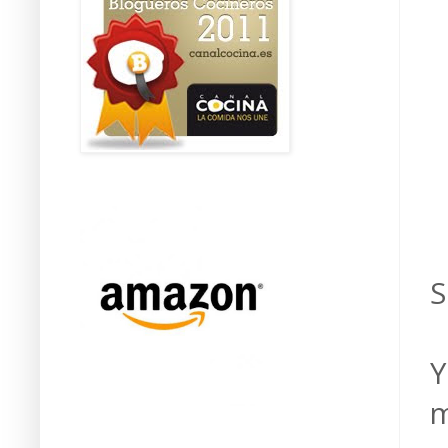
S
Y
m