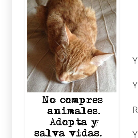
Y
Y
R
Y