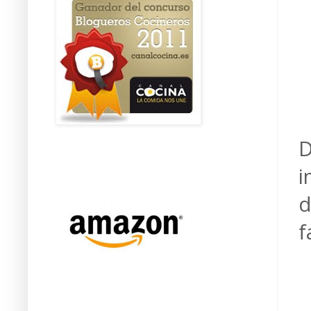
D
i
d
f