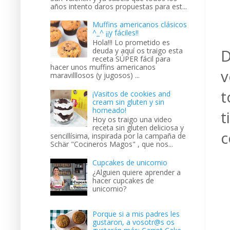
años intento daros propuestas para est...
Muffins americanos clásicos
^_^ ¡¡y fáciles!!
Hola!!! Lo prometido es
deuda y aquí os traigo esta
D
receta SÚPER fácil para
hacer unos muffins americanos
v
maravilllosos (y jugosos) ...
t
¡Vasitos de cookies and
cream sin gluten y sin
horneado!
t
Hoy os traigo una video
receta sin gluten deliciosa y
c
sencillísima, inspirada por la campaña de
Schär "Cocineros Magos" , que nos...
Cupcakes de unicornio
¿Alguien quiere aprender a
hacer cupcakes de
unicornio?
Porque si a mis padres les
gustaron, a vosotr@s os