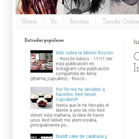
Home
Yo
Recetas
Tienda Onlin
Entradas populares
l
Más sobre la Misión Roscón
C
- Roscón básico - 11/11 Ver
esta publicación en
I
Instagram Una publicación
compartida de Alma
(@alma_cupcakes) - Roscó...
Por fin me he decidido a
hacerlos: Red Velvet
Cupcakes!!!
Hasta que le he hincado el
diente a uno de mis Red
Velvet esta mañana, la idea de hacer
unos Red Velvet me aterrorizaba,
principalmente po...
Bundt cake de calabaza y