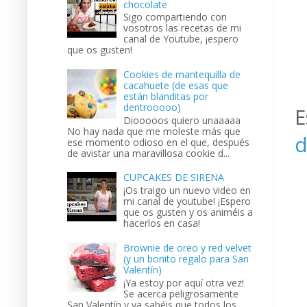
chocolate
Sigo compartiendo con
vosotros las recetas de mi
canal de Youtube, ¡espero
que os gusten!
Cookies de mantequilla de
cacahuete (de esas que
están blanditas por
dentrooooo)
E
Diooooos quiero unaaaaa
No hay nada que me moleste más que
d
ese momento odioso en el que, después
de avistar una maravillosa cookie d...
CUPCAKES DE SIRENA
¡Os traigo un nuevo video en
mi canal de youtube! ¡Espero
que os gusten y os animéis a
hacerlos en casa!
Brownie de oreo y red velvet
(y un bonito regalo para San
Valentín)
¡Ya estoy por aquí otra vez!
Se acerca peligrosamente
San Valentín y ya sabéis que todos los