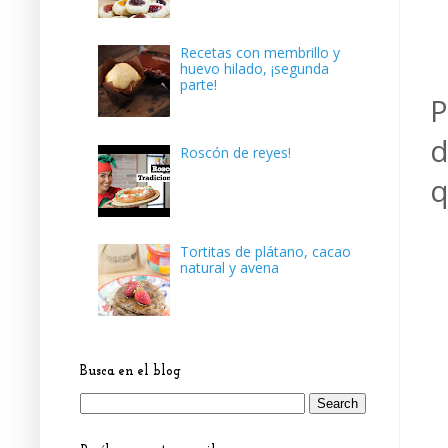
Recetas con membrillo y
huevo hilado, ¡segunda
parte!
P
d
Roscón de reyes!
q
Tortitas de plátano, cacao
natural y avena
Busca en el blog