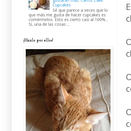
gustarán más: Carrot Cake
E
Cupcakes
Sé que parece a veces que lo
que más me gusta de hacer cupcakes es
c
comérmelos. Esto es cierto casi al 100%...
Sí, una de las cosas ...
O
¡Hazlo por ellos!
c
O
c
O
c