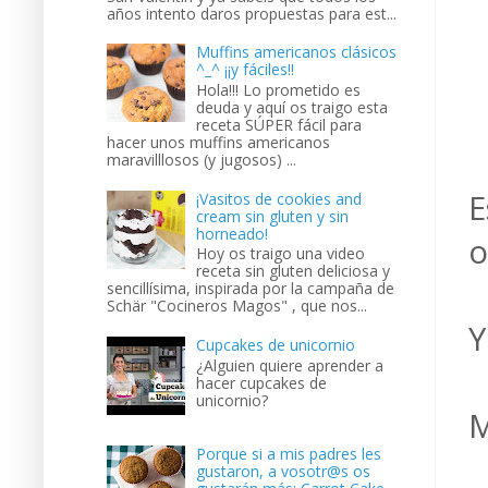
años intento daros propuestas para est...
Muffins americanos clásicos
^_^ ¡¡y fáciles!!
Hola!!! Lo prometido es
deuda y aquí os traigo esta
receta SÚPER fácil para
hacer unos muffins americanos
maravilllosos (y jugosos) ...
E
¡Vasitos de cookies and
cream sin gluten y sin
horneado!
o
Hoy os traigo una video
receta sin gluten deliciosa y
sencillísima, inspirada por la campaña de
Schär "Cocineros Magos" , que nos...
Y
Cupcakes de unicornio
¿Alguien quiere aprender a
hacer cupcakes de
unicornio?
M
Porque si a mis padres les
gustaron, a vosotr@s os