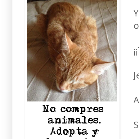
Y
o
¡
J
A
S