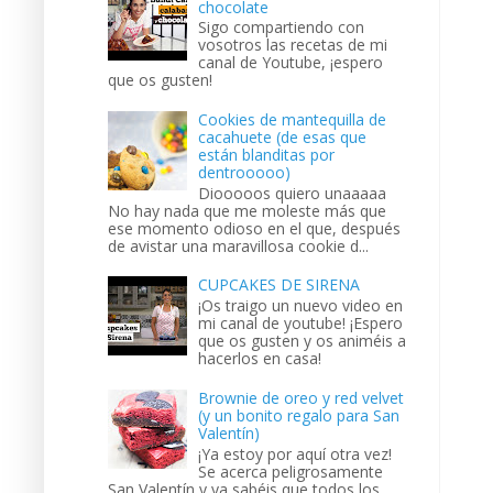
chocolate
Sigo compartiendo con
vosotros las recetas de mi
canal de Youtube, ¡espero
que os gusten!
Cookies de mantequilla de
cacahuete (de esas que
están blanditas por
dentrooooo)
Diooooos quiero unaaaaa
No hay nada que me moleste más que
ese momento odioso en el que, después
de avistar una maravillosa cookie d...
CUPCAKES DE SIRENA
¡Os traigo un nuevo video en
mi canal de youtube! ¡Espero
que os gusten y os animéis a
hacerlos en casa!
Brownie de oreo y red velvet
(y un bonito regalo para San
Valentín)
¡Ya estoy por aquí otra vez!
Se acerca peligrosamente
San Valentín y ya sabéis que todos los