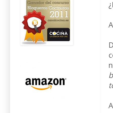
¿
A
D
c
n
b
t
A