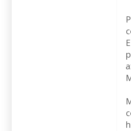
P
c
E
p
a
M
M
c
h