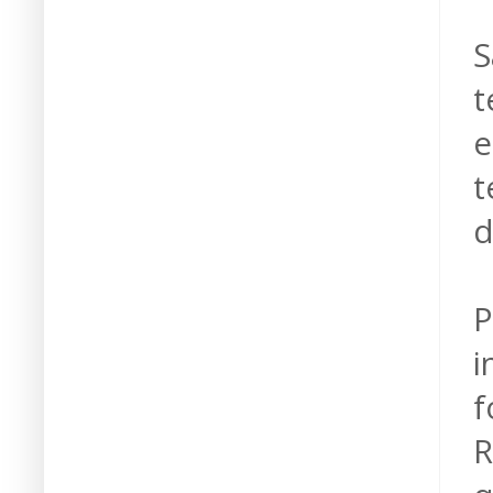
S
t
e
t
d
P
i
f
R