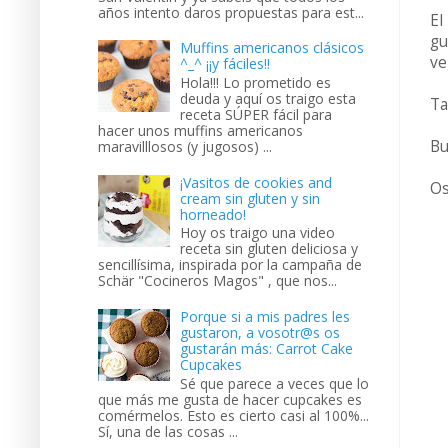
años intento daros propuestas para est...
El
gu
Muffins americanos clásicos
ve
^_^ ¡¡y fáciles!!
Hola!!! Lo prometido es
deuda y aquí os traigo esta
Ta
receta SÚPER fácil para
hacer unos muffins americanos
Bu
maravilllosos (y jugosos) ...
¡Vasitos de cookies and
Os
cream sin gluten y sin
horneado!
Hoy os traigo una video
receta sin gluten deliciosa y
sencillísima, inspirada por la campaña de
Schär "Cocineros Magos" , que nos...
Porque si a mis padres les
gustaron, a vosotr@s os
gustarán más: Carrot Cake
Cupcakes
Sé que parece a veces que lo
que más me gusta de hacer cupcakes es
comérmelos. Esto es cierto casi al 100%...
Sí, una de las cosas ...