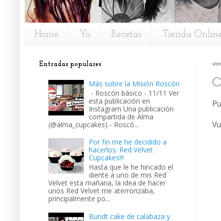
Home
Yo
Recetas
Tienda Onlin
Entradas populares
vie
O
Más sobre la Misión Roscón
- Roscón básico - 11/11 Ver
esta publicación en
Pu
Instagram Una publicación
compartida de Alma
Vu
(@alma_cupcakes) - Roscó...
Por fin me he decidido a
hacerlos: Red Velvet
Cupcakes!!!
Hasta que le he hincado el
diente a uno de mis Red
Velvet esta mañana, la idea de hacer
unos Red Velvet me aterrorizaba,
principalmente po...
Bundt cake de calabaza y