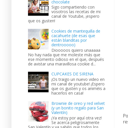
chocolate
Sigo compartiendo con
vosotros las recetas de mi
canal de Youtube, ¡espero
que os gusten!
Cookies de mantequilla de
cacahuete (de esas que
están blanditas por
dentrooooo)
Diooooos quiero unaaaaa
No hay nada que me moleste más que
ese momento odioso en el que, después
de avistar una maravillosa cookie d...
CUPCAKES DE SIRENA
¡Os traigo un nuevo video en
mi canal de youtube! ¡Espero
que os gusten y os animéis a
hacerlos en casa!
Brownie de oreo y red velvet
(y un bonito regalo para San
Valentín)
Po
¡Ya estoy por aquí otra vez!
re
Se acerca peligrosamente
San Valentín y ya sabéis que todos los