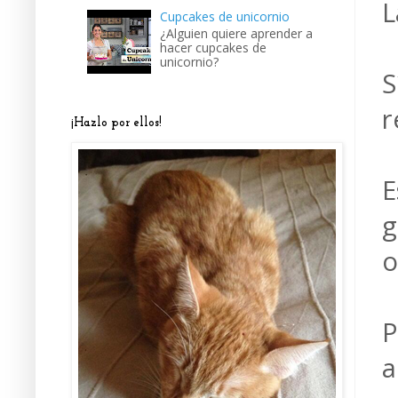
L
Cupcakes de unicornio
¿Alguien quiere aprender a
hacer cupcakes de
unicornio?
S
r
¡Hazlo por ellos!
E
g
o
P
a