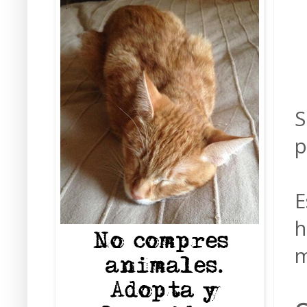
S
p
E
h
m