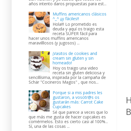
años intento daros propuestas para est...
Muffins americanos clásicos
^_^ ¡¡y fáciles!!
Hola!!! Lo prometido es
deuda y aquí os traigo esta
receta SÚPER fácil para
hacer unos muffins americanos
maravilllosos (y jugosos) ...
¡Vasitos de cookies and
cream sin gluten y sin
horneado!
Hoy os traigo una video
receta sin gluten deliciosa y
sencillísima, inspirada por la campaña de
Schär "Cocineros Magos" , que nos...
Porque si a mis padres les
H
gustaron, a vosotr@s os
gustarán más: Carrot Cake
Cupcakes
B
Sé que parece a veces que lo
que más me gusta de hacer cupcakes es
comérmelos. Esto es cierto casi al 100%...
Sí, una de las cosas ...