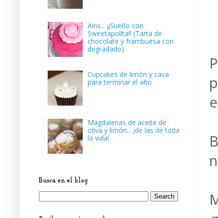
Ains... ¡¡Sueño con
Sweetapolita!! (Tarta de
chocolate y frambuesa con
degradado)
P
Cupcakes de limón y cava
p
para terminar el año
e
Magdalenas de aceite de
oliva y limón... ¡de las de toda
B
la vida!
n
Busca en el blog
M