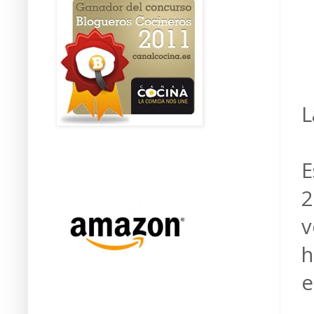
L
E
2
v
h
e