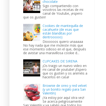
chocolate
Sigo compartiendo con
vosotros las recetas de mi
canal de Youtube, ¡espero
que os gusten!
Cookies de mantequilla de
cacahuete (de esas que
están blanditas por
dentrooooo)
Diooooos quiero unaaaaa
No hay nada que me moleste más que
ese momento odioso en el que, después
de avistar una maravillosa cookie d...
CUPCAKES DE SIRENA
¡Os traigo un nuevo video en
mi canal de youtube! ¡Espero
que os gusten y os animéis a
hacerlos en casa!
Brownie de oreo y red velvet
(y un bonito regalo para San
Valentín)
¡Ya estoy por aquí otra vez!
Se acerca peligrosamente
San Valentín y ya sabéis que todos los