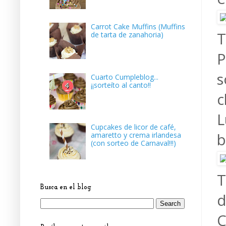
Carrot Cake Muffins (Muffins
T
de tarta de zanahoria)
P
s
Cuarto Cumpleblog...
¡¡sorteíto al canto!!
c
L
Cupcakes de licor de café,
b
amaretto y crema irlandesa
(con sorteo de Carnaval!!!)
T
Busca en el blog
d
C