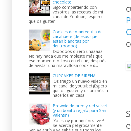
chocolate
c
Sigo compartiendo con
vosotros las recetas de mi
canal de Youtube, ¡espero
P
que os gusten!
C
Cookies de mantequilla de
cacahuete (de esas que
c
están blanditas por
dentrooooo)
Diooooos quiero unaaaaa
No hay nada que me moleste más que
ese momento odioso en el que, después
de avistar una maravillosa cookie d...
CUPCAKES DE SIRENA
¡Os traigo un nuevo video en
mi canal de youtube! ¡Espero
que os gusten y os animéis a
hacerlos en casa!
Brownie de oreo y red velvet
(y un bonito regalo para San
S
Valentín)
¡Ya estoy por aquí otra vez!
e
Se acerca peligrosamente
San Valentín y ya sabéis que todos los