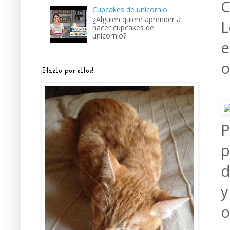
C
Cupcakes de unicornio
¿Alguien quiere aprender a
L
hacer cupcakes de
unicornio?
e
o
¡Hazlo por ellos!
P
p
d
y
o