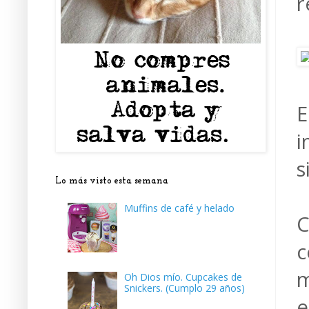
r
E
i
s
Lo más visto esta semana
Muffins de café y helado
C
c
m
Oh Dios mío. Cupcakes de
Snickers. (Cumplo 29 años)
e