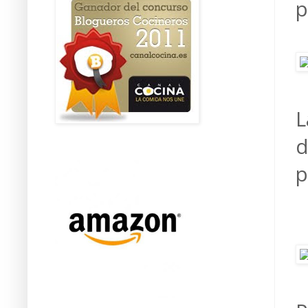
p
L
d
p