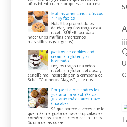
s
años intento daros propuestas para est...
Muffins americanos clásicos
^_^ ¡¡y fáciles!!
Hola!!! Lo prometido es
A
deuda y aquí os traigo esta
receta SÚPER fácil para
hacer unos muffins americanos
¡
maravilllosos (y jugosos) ...
Q
¡Vasitos de cookies and
cream sin gluten y sin
u
horneado!
Hoy os traigo una video
receta sin gluten deliciosa y
d
sencillísima, inspirada por la campaña de
Schär "Cocineros Magos" , que nos...
Porque si a mis padres les
gustaron, a vosotr@s os
gustarán más: Carrot Cake
Cupcakes
Sé que parece a veces que lo
que más me gusta de hacer cupcakes es
L
comérmelos. Esto es cierto casi al 100%...
Sí, una de las cosas ...