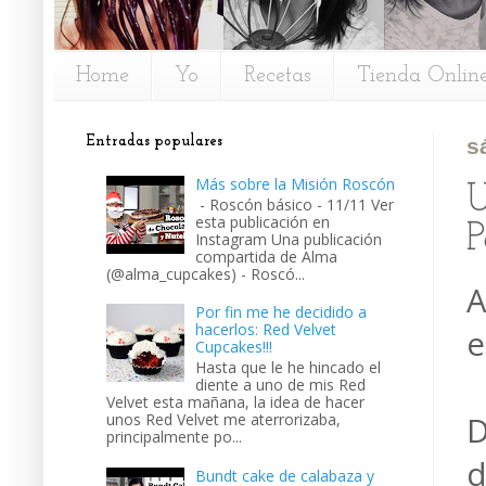
Home
Yo
Recetas
Tienda Onlin
Entradas populares
s
Más sobre la Misión Roscón
U
- Roscón básico - 11/11 Ver
esta publicación en
P
Instagram Una publicación
compartida de Alma
(@alma_cupcakes) - Roscó...
A
Por fin me he decidido a
hacerlos: Red Velvet
e
Cupcakes!!!
Hasta que le he hincado el
diente a uno de mis Red
Velvet esta mañana, la idea de hacer
unos Red Velvet me aterrorizaba,
D
principalmente po...
d
Bundt cake de calabaza y