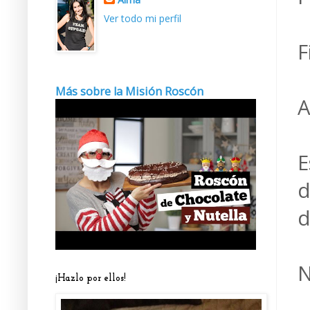
Ver todo mi perfil
F
Más sobre la Misión Roscón
A
E
d
d
N
¡Hazlo por ellos!