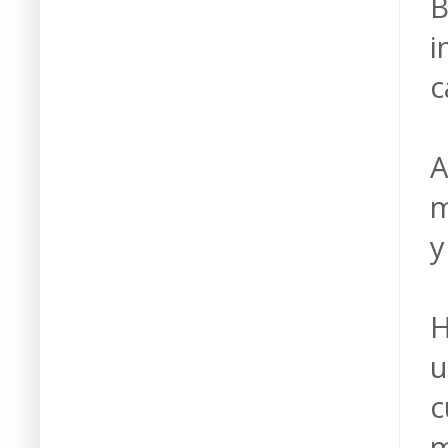
B
i
c
A
m
y
H
u
c
m