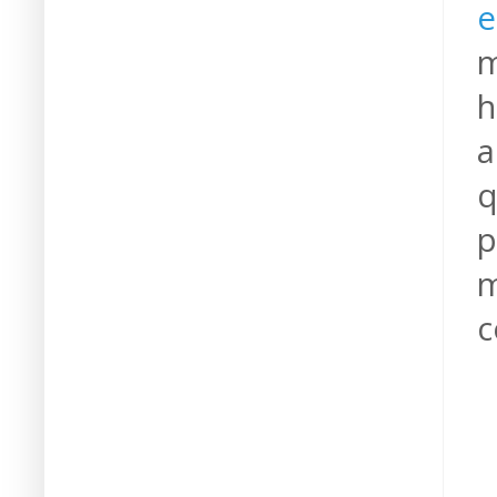
e
m
h
a
q
p
m
c