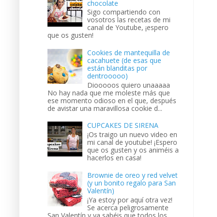
chocolate
Sigo compartiendo con
vosotros las recetas de mi
canal de Youtube, ¡espero
que os gusten!
Cookies de mantequilla de
cacahuete (de esas que
están blanditas por
dentrooooo)
Diooooos quiero unaaaaa
No hay nada que me moleste más que
ese momento odioso en el que, después
de avistar una maravillosa cookie d...
CUPCAKES DE SIRENA
¡Os traigo un nuevo video en
mi canal de youtube! ¡Espero
que os gusten y os animéis a
hacerlos en casa!
Brownie de oreo y red velvet
(y un bonito regalo para San
Valentín)
¡Ya estoy por aquí otra vez!
Se acerca peligrosamente
San Valentín y ya sabéis que todos los