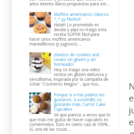
años intento daros propuestas para est...
Muffins americanos clásicos
^_^ ¡¡y fáciles!!
Hola!!! Lo prometido es
deuda y aquí os traigo esta
receta SÚPER fácil para
hacer unos muffins americanos
maravilllosos (y jugosos) ...
¡Vasitos de cookies and
cream sin gluten y sin
horneado!
Hoy os traigo una video
receta sin gluten deliciosa y
sencillísima, inspirada por la campaña de
N
Schär "Cocineros Magos" , que nos...
Porque si a mis padres les
e
gustaron, a vosotr@s os
gustarán más: Carrot Cake
j
Cupcakes
Sé que parece a veces que lo
e
que más me gusta de hacer cupcakes es
comérmelos. Esto es cierto casi al 100%...
Sí, una de las cosas ...