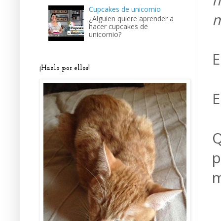
m
Cupcakes de unicornio
m
¿Alguien quiere aprender a
hacer cupcakes de
unicornio?
E
¡Hazlo por ellos!
E
Q
p
m